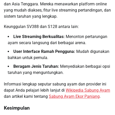
dan Asia Tenggara. Mereka menawarkan platform online
yang mudah diakses, fitur live streaming pertandingan, dan
sistem taruhan yang lengkap.
Keunggulan SV388 dan S128 antara lain:
Live Streaming Berkualitas:
Menonton pertarungan
ayam secara langsung dari berbagai arena.
User Interface Ramah Pengguna:
Mudah digunakan
bahkan untuk pemula.
Beragam Jenis Taruhan:
Menyediakan berbagai opsi
taruhan yang menguntungkan.
Informasi lengkap seputar sabung ayam dan provider ini
dapat Anda pelajari lebih lanjut di
Wikipedia Sabung Ayam
dan artikel kami tentang
Sabung Ayam Ekor Panjang
.
Kesimpulan