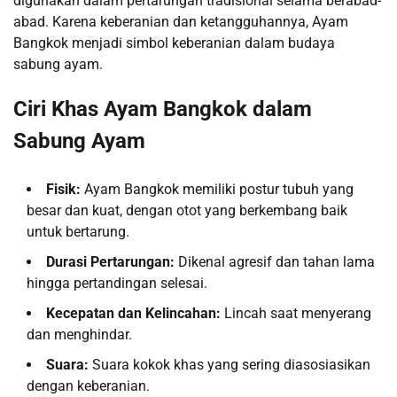
digunakan dalam pertarungan tradisional selama berabad-
abad. Karena keberanian dan ketangguhannya, Ayam
Bangkok menjadi simbol keberanian dalam budaya
sabung ayam.
Ciri Khas Ayam Bangkok dalam
Sabung Ayam
Fisik:
Ayam Bangkok memiliki postur tubuh yang
besar dan kuat, dengan otot yang berkembang baik
untuk bertarung.
Durasi Pertarungan:
Dikenal agresif dan tahan lama
hingga pertandingan selesai.
Kecepatan dan Kelincahan:
Lincah saat menyerang
dan menghindar.
Suara:
Suara kokok khas yang sering diasosiasikan
dengan keberanian.