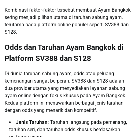
Kombinasi faktor-faktor tersebut membuat Ayam Bangkok
sering menjadi pilihan utama di taruhan sabung ayam,
terutama pada platform online populer seperti SV388 dan
S128.
Odds dan Taruhan Ayam Bangkok di
Platform SV388 dan S128
Di dunia taruhan sabung ayam, odds atau peluang
kemenangan sangat berperan. SV388 dan S128 adalah
dua provider utama yang menyediakan layanan sabung
ayam online dengan fokus khusus pada Ayam Bangkok.
Kedua platform ini menawarkan berbagai jenis taruhan
dengan odds yang menarik dan kompetitif.
Jenis Taruhan:
Taruhan langsung pada pemenang,
taruhan seri, dan taruhan odds khusus berdasarkan
performa ayam.