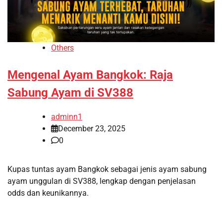
Others
Mengenal Ayam Bangkok: Raja
Sabung Ayam di SV388
adminn1
December 23, 2025
0
Kupas tuntas ayam Bangkok sebagai jenis ayam sabung
ayam unggulan di SV388, lengkap dengan penjelasan
odds dan keunikannya.