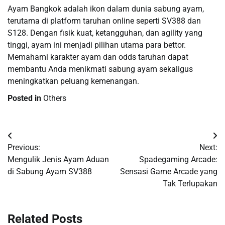
Ayam Bangkok adalah ikon dalam dunia sabung ayam,
terutama di platform taruhan online seperti SV388 dan
S128. Dengan fisik kuat, ketangguhan, dan agility yang
tinggi, ayam ini menjadi pilihan utama para bettor.
Memahami karakter ayam dan odds taruhan dapat
membantu Anda menikmati sabung ayam sekaligus
meningkatkan peluang kemenangan.
Posted in
Others
Post
Previous:
Next:
navigation
Mengulik Jenis Ayam Aduan
Spadegaming Arcade:
di Sabung Ayam SV388
Sensasi Game Arcade yang
Tak Terlupakan
Related Posts