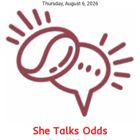
Skip
Thursday, August 6, 2026
to
content
She Talks Odds