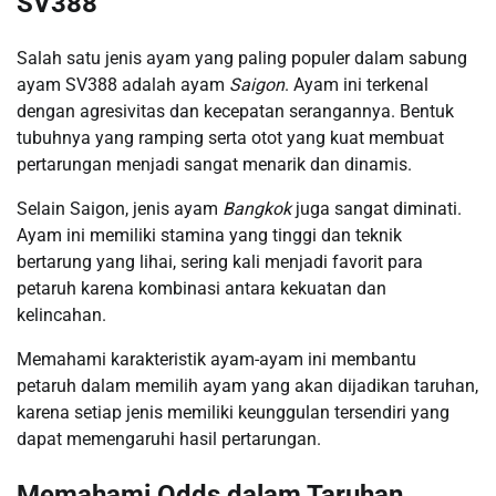
SV388
Salah satu jenis ayam yang paling populer dalam sabung
ayam SV388 adalah ayam
Saigon
. Ayam ini terkenal
dengan agresivitas dan kecepatan serangannya. Bentuk
tubuhnya yang ramping serta otot yang kuat membuat
pertarungan menjadi sangat menarik dan dinamis.
Selain Saigon, jenis ayam
Bangkok
juga sangat diminati.
Ayam ini memiliki stamina yang tinggi dan teknik
bertarung yang lihai, sering kali menjadi favorit para
petaruh karena kombinasi antara kekuatan dan
kelincahan.
Memahami karakteristik ayam-ayam ini membantu
petaruh dalam memilih ayam yang akan dijadikan taruhan,
karena setiap jenis memiliki keunggulan tersendiri yang
dapat memengaruhi hasil pertarungan.
Memahami Odds dalam Taruhan