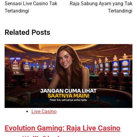
Sensasi Live Casino Tak
Raja Sabung Ayam yang Tak
Tertandingi
Tertandingi
Related Posts
Live Casino
Evolution Gaming: Raja Live Casino