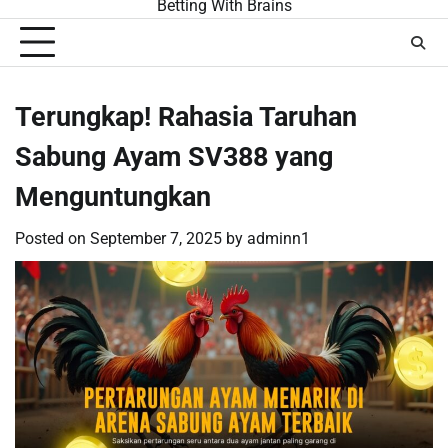
Betting With Brains
Terungkap! Rahasia Taruhan
Sabung Ayam SV388 yang
Menguntungkan
Posted on
September 7, 2025
by
adminn1