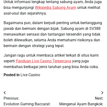
Untuk informasi lengkap tentang sabung ayam, Anda juga
bisa mengunjungi
Wikipedia Sabung Ayam
untuk melihat
asal-usul dan sejarahnya.
Bagaimana pun, dalam berjudi penting untuk bertanggung
jawab dan bermain dengan bijak. Sabung ayam di SV388
menawarkan sensasi dan tantangan tersendiri yang tidak
boleh dilewatkan, selama Anda memahami risikonya dan
bermain dengan strategi yang tepat.
Jangan ragu untuk membaca artikel terkait di situs kami
seperti
Panduan Live Casino Terpercaya
yang juga
membahas berbagai jenis taruhan yang bisa Anda coba.
Posted in
Live Casino
Post
Previous:
Next:
navigation
Evolution Gaming Baccarat:
Mengenal Ayam Bangkok: