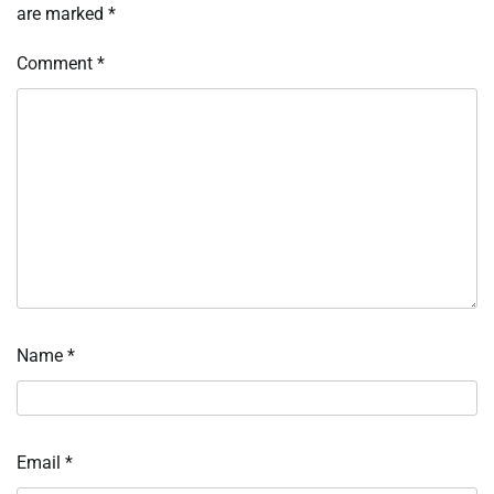
are marked
*
Comment
*
Name
*
Email
*