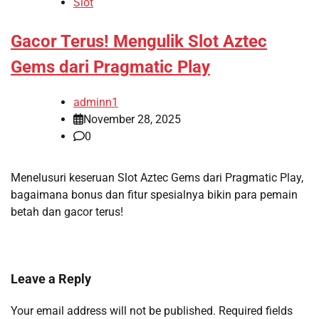
Slot
Gacor Terus! Mengulik Slot Aztec
Gems dari Pragmatic Play
adminn1
November 28, 2025
0
Menelusuri keseruan Slot Aztec Gems dari Pragmatic Play,
bagaimana bonus dan fitur spesialnya bikin para pemain
betah dan gacor terus!
Leave a Reply
Your email address will not be published.
Required fields