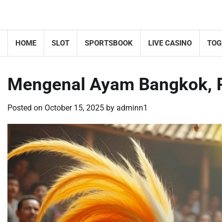
HOME
SLOT
SPORTSBOOK
LIVE CASINO
TOG
Mengenal Ayam Bangkok, 
Posted on
October 15, 2025
by
adminn1