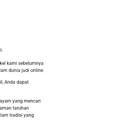
i.
tikel kami sebelumnya
m dunia judi online.
il, Anda dapat
 ayam yang mencari
laman taruhan
lam tradisi yang