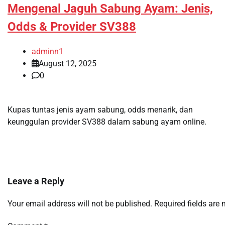
Mengenal Jaguh Sabung Ayam: Jenis,
Odds & Provider SV388
adminn1
August 12, 2025
0
Kupas tuntas jenis ayam sabung, odds menarik, dan
keunggulan provider SV388 dalam sabung ayam online.
Leave a Reply
Your email address will not be published.
Required fields are