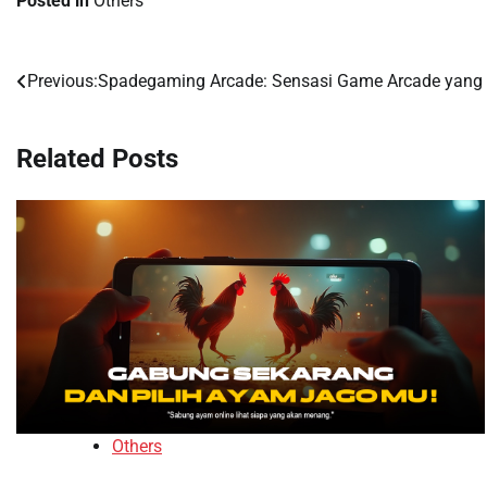
Posted in
Others
Previous:
Spadegaming Arcade: Sensasi Game Arcade yang 
Post
navigation
Related Posts
Others