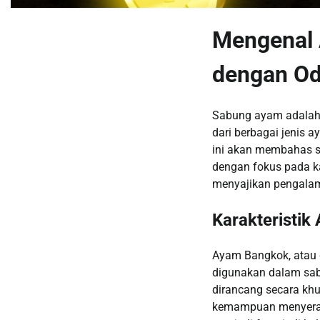
Mengenal 
dengan Od
Sabung ayam adalah t
dari berbagai jenis 
ini akan membahas s
dengan fokus pada ka
menyajikan pengala
Karakteristi
Ayam Bangkok, atau d
digunakan dalam sabu
dirancang secara khu
kemampuan menyeran