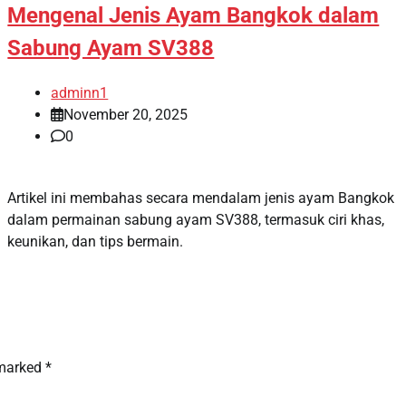
Mengenal Jenis Ayam Bangkok dalam
Sabung Ayam SV388
adminn1
November 20, 2025
0
Artikel ini membahas secara mendalam jenis ayam Bangkok
dalam permainan sabung ayam SV388, termasuk ciri khas,
keunikan, dan tips bermain.
 marked
*