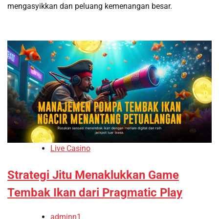
mengasyikkan dan peluang kemenangan besar.
Live Casino
Strategi Jitu Menaklukkan Game
Tembak Ikan dari Pragmatic Play
adminn1