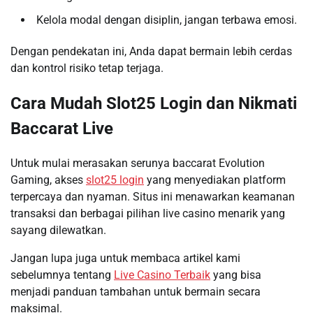
Kelola modal dengan disiplin, jangan terbawa emosi.
Dengan pendekatan ini, Anda dapat bermain lebih cerdas
dan kontrol risiko tetap terjaga.
Cara Mudah Slot25 Login dan Nikmati
Baccarat Live
Untuk mulai merasakan serunya baccarat Evolution
Gaming, akses
slot25 login
yang menyediakan platform
terpercaya dan nyaman. Situs ini menawarkan keamanan
transaksi dan berbagai pilihan live casino menarik yang
sayang dilewatkan.
Jangan lupa juga untuk membaca artikel kami
sebelumnya tentang
Live Casino Terbaik
yang bisa
menjadi panduan tambahan untuk bermain secara
maksimal.