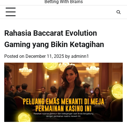
Betting With Brains
Rahasia Baccarat Evolution
Gaming yang Bikin Ketagihan
Posted on
December 11, 2025
by
adminn1