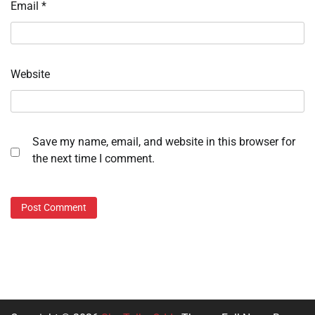
Email
*
Website
Save my name, email, and website in this browser for
the next time I comment.