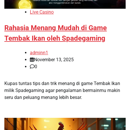
Live Casino
Rahasia Menang Mudah di Game
Tembak Ikan oleh Spadegaming
adminn1
November 13, 2025
0
Kupas tuntas tips dan trik menang di game Tembak Ikan
milik Spadegaming agar pengalaman bermainmu makin
seru dan peluang menang lebih besar.