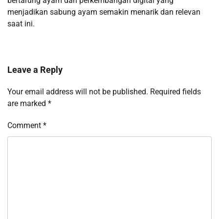
bertarung ayam dan perkembangan digital yang
menjadikan sabung ayam semakin menarik dan relevan
saat ini.
Leave a Reply
Your email address will not be published.
Required fields
are marked
*
Comment
*