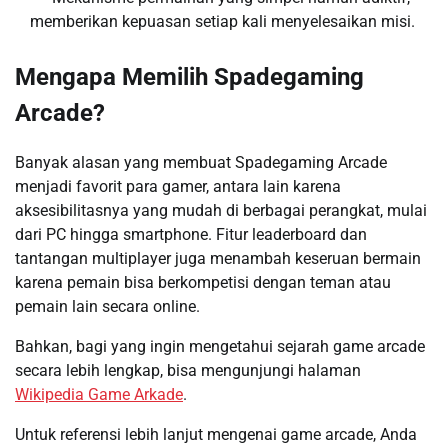
memberikan kepuasan setiap kali menyelesaikan misi.
Mengapa Memilih Spadegaming
Arcade?
Banyak alasan yang membuat Spadegaming Arcade
menjadi favorit para gamer, antara lain karena
aksesibilitasnya yang mudah di berbagai perangkat, mulai
dari PC hingga smartphone. Fitur leaderboard dan
tantangan multiplayer juga menambah keseruan bermain
karena pemain bisa berkompetisi dengan teman atau
pemain lain secara online.
Bahkan, bagi yang ingin mengetahui sejarah game arcade
secara lebih lengkap, bisa mengunjungi halaman
Wikipedia Game Arkade
.
Untuk referensi lebih lanjut mengenai game arcade, Anda