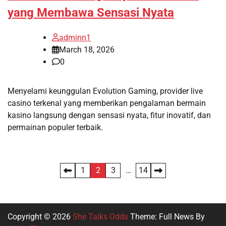
yang Membawa Sensasi Nyata
adminn1
March 18, 2026
0
Menyelami keunggulan Evolution Gaming, provider live
casino terkenal yang memberikan pengalaman bermain
kasino langsung dengan sensasi nyata, fitur inovatif, dan
permainan populer terbaik.
Posts
1
2
3
…
14
pagination
Copyright © 2026
She Talks Odds
Theme: Full News By