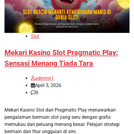
Slot
Mekari Kasino Slot Pragmatic Play:
Sensasi Menang Tiada Tara
adminn1
April 3, 2026
0
Mekari Kasino Slot dari Pragmatic Play menawarkan
pengalaman bermain slot yang seru dengan grafis
memukau dan peluang menang besar. Pelajari strategi
bermain dan fitur unggulan di sini.