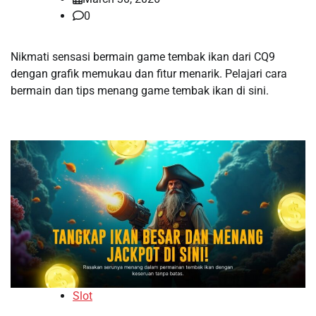
0
Nikmati sensasi bermain game tembak ikan dari CQ9
dengan grafik memukau dan fitur menarik. Pelajari cara
bermain dan tips menang game tembak ikan di sini.
Slot