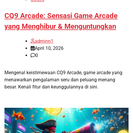
CQ9 Arcade: Sensasi Game Arcade
yang Menghibur & Menguntungkan
adminn1
April 10, 2026
0
Mengenal keistimewaan CQ9 Arcade, game arcade yang
menawarkan pengalaman seru dan peluang menang
besar. Kenali fitur dan keunggulannya di sini.