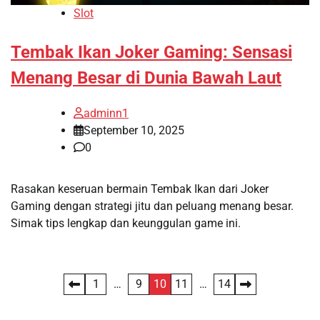
Slot
Tembak Ikan Joker Gaming: Sensasi
Menang Besar di Dunia Bawah Laut
adminn1
September 10, 2025
0
Rasakan keseruan bermain Tembak Ikan dari Joker
Gaming dengan strategi jitu dan peluang menang besar.
Simak tips lengkap dan keunggulan game ini.
Posts
1
…
9
10
11
…
14
pagination