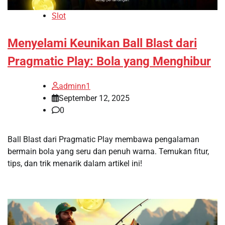
Slot
Menyelami Keunikan Ball Blast dari
Pragmatic Play: Bola yang Menghibur
adminn1
September 12, 2025
0
Ball Blast dari Pragmatic Play membawa pengalaman
bermain bola yang seru dan penuh warna. Temukan fitur,
tips, dan trik menarik dalam artikel ini!