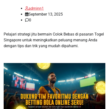
adminn1
September 13, 2025
0
Pelajari strategi jitu bermain Colok Bebas di pasaran Togel
Singapore untuk meningkatkan peluang menang Anda
dengan tips dan trik yang mudah dipahami.