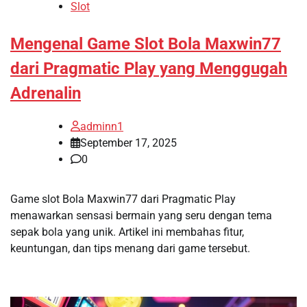
Slot
Mengenal Game Slot Bola Maxwin77
dari Pragmatic Play yang Menggugah
Adrenalin
adminn1
September 17, 2025
0
Game slot Bola Maxwin77 dari Pragmatic Play
menawarkan sensasi bermain yang seru dengan tema
sepak bola yang unik. Artikel ini membahas fitur,
keuntungan, dan tips menang dari game tersebut.