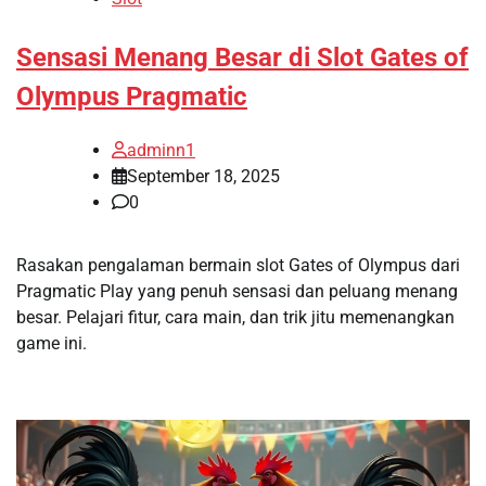
Sensasi Menang Besar di Slot Gates of
Olympus Pragmatic
adminn1
September 18, 2025
0
Rasakan pengalaman bermain slot Gates of Olympus dari
Pragmatic Play yang penuh sensasi dan peluang menang
besar. Pelajari fitur, cara main, dan trik jitu memenangkan
game ini.