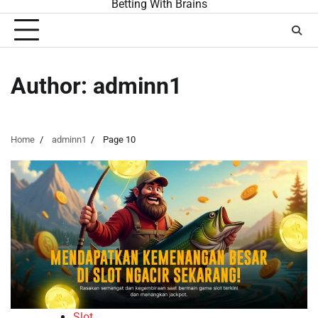
Betting With Brains
Author:
adminn1
Home
adminn1
Page 10
Slot