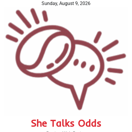
Skip
Sunday, August 9, 2026
to
content
She Talks Odds