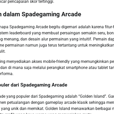
ar pencapaian skor tertinggi.
an dalam Spadegaming Arcade
napa Spadegaming Arcade begitu digemari adalah karena fitur-f
sistem leaderboard yang membuat persaingan semakin seru, bon
g menang, dan desain alur permainan yang intuitif. Pemain d
 permainan namun juga terus tertantang untuk meningkatka
lit.
ming menyediakan akses mobile-friendly yang memungkinkan p
 dan di mana saja melalui perangkat smartphone atau tablet ta
erforma.
uler dari Spadegaming Arcade
de yang populer dari Spadegaming adalah “Golden Island”. Ga
en petualangan dengan gameplay arcade klasik sehingga men
yang unik dan memikat. Golden Island menawarkan berbagai mi