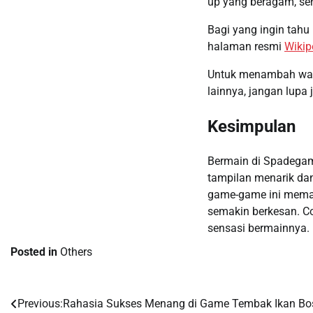
up yang beragam, se
Bagi yang ingin tahu
halaman resmi
Wikip
Untuk menambah wawa
lainnya, jangan lupa
Kesimpulan
Bermain di Spadegam
tampilan menarik da
game-game ini memas
semakin berkesan. Co
sensasi bermainnya.
Posted in
Others
Previous:
Rahasia Sukses Menang di Game Tembak Ikan Bos
Post