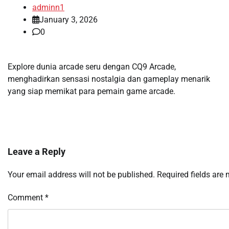
adminn1
January 3, 2026
0
Explore dunia arcade seru dengan CQ9 Arcade,
menghadirkan sensasi nostalgia dan gameplay menarik
yang siap memikat para pemain game arcade.
Leave a Reply
Your email address will not be published.
Required fields are
Comment
*