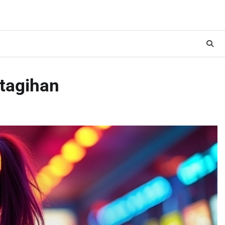
tagihan