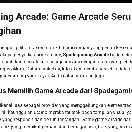
ng Arcade: Game Arcade Seru
gihan
enjadi pilihan favorit untuk hiburan ringan yang penuh keseru
nyaknya penyedia game arcade,
Spadegaming Arcade
hadir seba
ghadirkan nostalgia, tapi juga inovasi dengan grafis yang lebi
ngasyikkan. Dalam artikel ini, kita akan membahas lebih dala
 Spadegaming yang layak Anda coba sekarang juga.
s Memilih Game Arcade dari Spadegami
ikenal luas sebagai provider yang menggabungkan elemen trad
kini. Keunggulan utama mereka terletak pada tampilan visual y
ay yang responsif dan penuh tantangan. Game-game arcade da
ik unik yang memikat pemain dari berbagai usia, baik yang menca