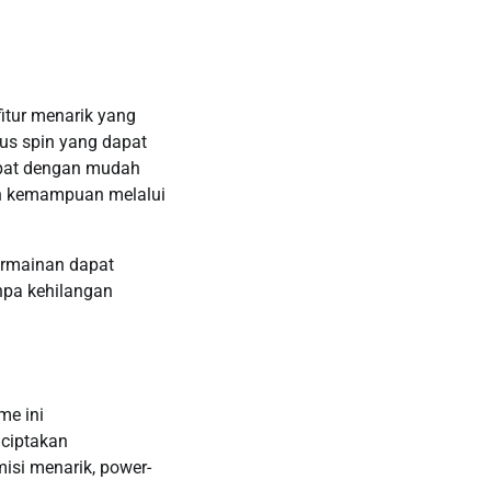
itur menarik yang
us spin yang dapat
apat dengan mudah
n kemampuan melalui
ermainan dapat
npa kehilangan
me ini
ciptakan
si menarik, power-