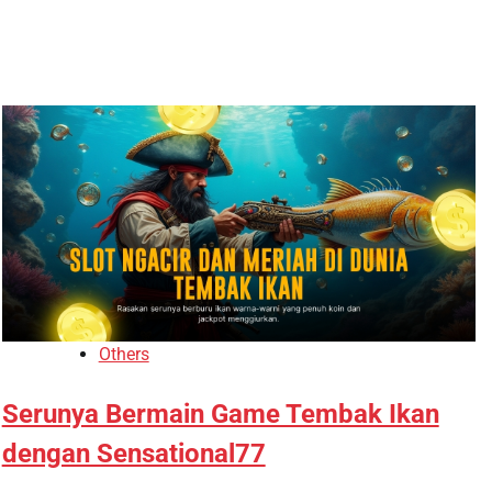
Others
Serunya Bermain Game Tembak Ikan
dengan Sensational77