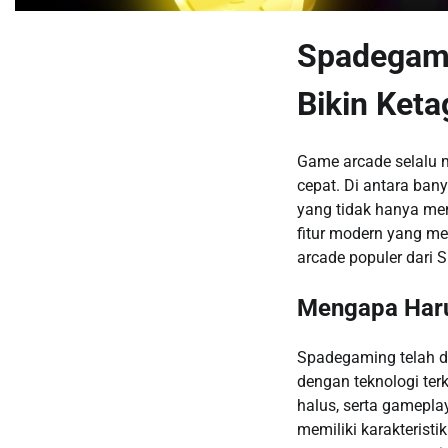
Spadegami
Bikin Keta
Game arcade selalu m
cepat. Di antara ba
yang tidak hanya men
fitur modern yang me
arcade populer dari
Mengapa Haru
Spadegaming telah d
dengan teknologi ter
halus, serta gamepl
memiliki karakterist