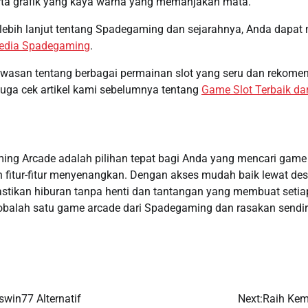
rta grafik yang kaya warna yang memanjakan mata.
 lebih lanjut tentang Spadegaming dan sejarahnya, Anda dapat
edia Spadegaming
.
san tentang berbagai permainan slot yang seru dan rekomen
 juga cek artikel kami sebelumnya tentang
Game Slot Terbaik dar
ing Arcade adalah pilihan tepat bagi Anda yang mencari game
n fitur-fitur menyenangkan. Dengan akses mudah baik lewat de
tikan hiburan tanpa henti dan tantangan yang membuat setia
balah satu game arcade dari Spadegaming dan rasakan sendiri
win77 Alternatif
Next:
Raih Kem