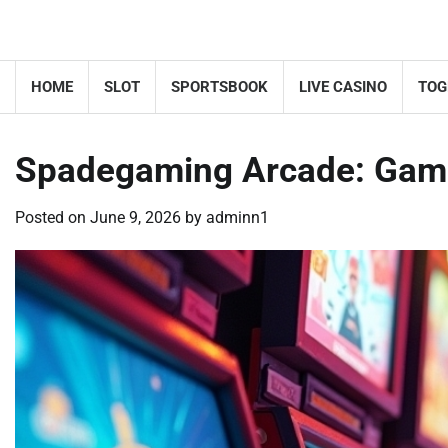
HOME
SLOT
SPORTSBOOK
LIVE CASINO
TOG
Spadegaming Arcade: Game
Posted on
June 9, 2026
by
adminn1